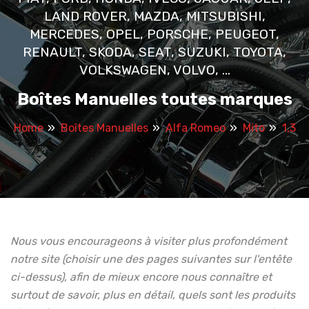
LAND ROVER, MAZDA, MITSUBISHI,
MERCEDES, OPEL, PORSCHE, PEUGEOT,
RENAULT, SKODA, SEAT, SUZUKI, TOYOTA,
VOLKSWAGEN, VOLVO, ...
Boîtes Manuelles toutes marques
Home
Boîtes Manuelles
Alfa Romeo
Mito
1,3
Nous vous encourageons à visiter plus profondément
notre site (choisir une des pages suivantes sur l'entête
ci-dessus), afin de mieux encore nous connaître et
surtout de savoir, plus en détail, quels sont les produits