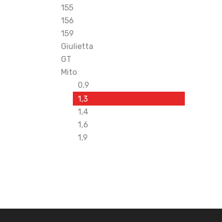
155
156
159
Giulietta
GT
Mito
0,9
1,3
1,4
1,6
1,9