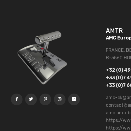
AMTR
AMC Europ
FRANCE, B
B-5560 HO
+32 (0) 4
+33 (0)7 4
+33 (0)7 6
amc-ek@amt
contact@am
amc.amtr.b
https://ww
https://ww