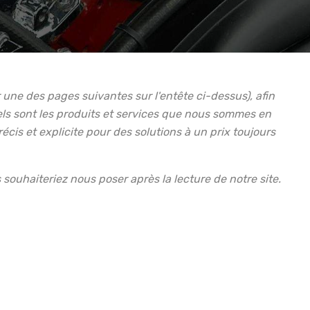
une des pages suivantes sur l'entête ci-dessus), afin
uels sont les produits et services que nous sommes en
is et explicite pour des solutions à un prix toujours
ouhaiteriez nous poser après la lecture de notre site.