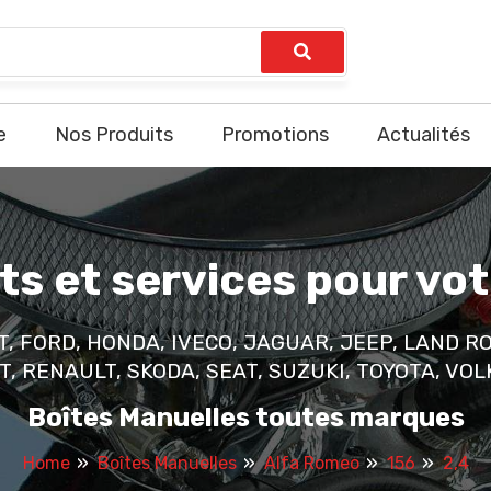
e
Nos Produits
Promotions
Actualités
ts et services pour vot
AT, FORD, HONDA, IVECO, JAGUAR, JEEP, LAND R
 RENAULT, SKODA, SEAT, SUZUKI, TOYOTA, VOLK
Boîtes Manuelles toutes marques
Home
Boîtes Manuelles
Alfa Romeo
156
2,4