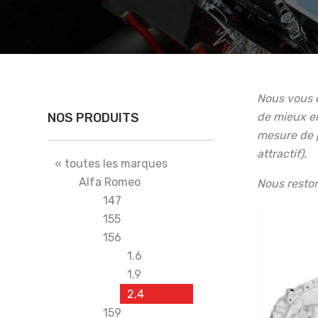
Nous vous e
NOS PRODUITS
de mieux en
mesure de p
attractif).
« toutes les marques
Alfa Romeo
Nous reston
147
155
156
1.6
1,9
2,4
159