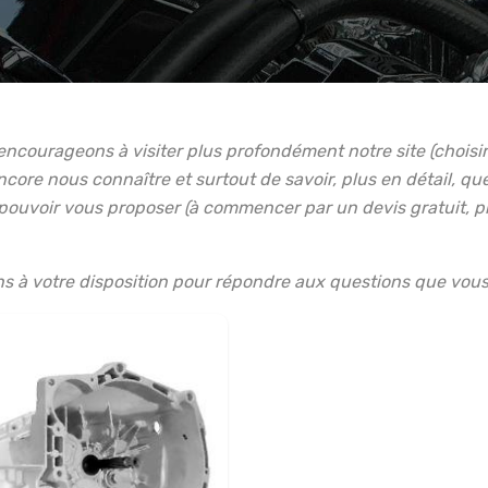
ncourageons à visiter plus profondément notre site (choisir 
core nous connaître et surtout de savoir, plus en détail, q
ouvoir vous proposer (à commencer par un devis gratuit, préc
s à votre disposition pour répondre aux questions que vous s